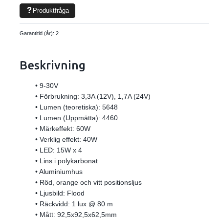
Produktfråga
Garantitid (år):
2
Beskrivning
• 9-30V
• Förbrukning: 3,3A (12V), 1,7A (24V)
• Lumen (teoretiska): 5648
• Lumen (Uppmätta): 4460
• Märkeffekt: 60W
• Verklig effekt: 40W
• LED: 15W x 4
• Lins i polykarbonat
• Aluminiumhus
• Röd, orange och vitt positionsljus
• Ljusbild: Flood
• Räckvidd: 1 lux @ 80 m
• Mått: 92,5x92,5x62,5mm