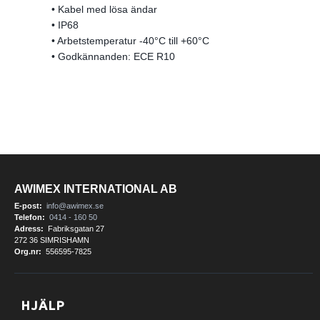
• Kabel med lösa ändar
• IP68
• Arbetstemperatur -40°C till +60°C
• Godkännanden: ECE R10
AWIMEX INTERNATIONAL AB
E-post:
info@awimex.se
Telefon:
0414 - 160 50
Adress:
Fabriksgatan 27
272 36 SIMRISHAMN
Org.nr:
556595-7825
HJÄLP