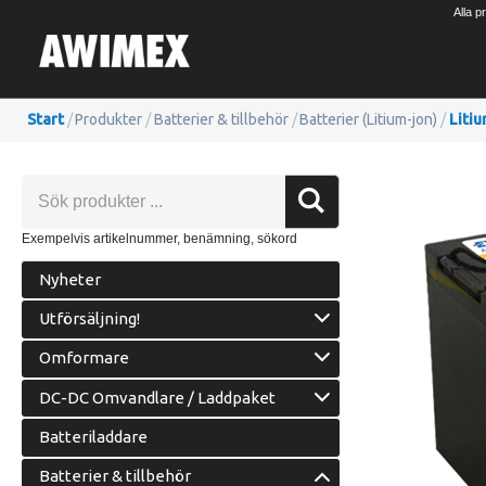
Alla p
Start
/
Produkter
/
Batterier & tillbehör
/
Batterier (Litium-jon)
/
Liti
Exempelvis artikelnummer, benämning, sökord
Nyheter
Utförsäljning!
Omformare
DC-DC Omvandlare / Laddpaket
Batteriladdare
Batterier & tillbehör