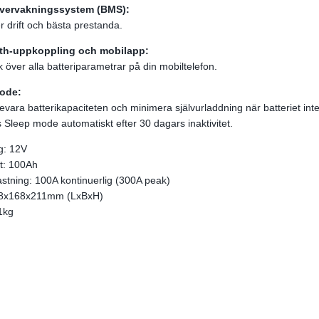
övervakningssystem (BMS):
r drift och bästa prestanda.
th-uppkoppling och mobilapp:
k över alla batteriparametrar på din mobiltelefon.
ode:
evara batterikapaciteten och minimera självurladdning när batteriet inte ä
s Sleep mode automatiskt efter 30 dagars inaktivitet.
g: 12V
t: 100Ah
stning: 100A kontinuerlig (300A peak)
08x168x211mm (LxBxH)
,1kg