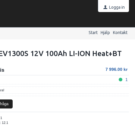
Logga in
Start
Hjälp
Kontakt
 EV1300S 12V 100Ah LI-ION Heat+BT
S
7 996.00
is
1
ra!
fråga
:
1
):
12.1