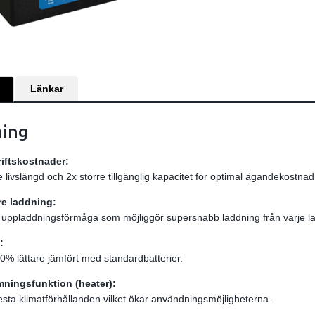
Länkar
ning
riftskostnader:
e livslängd och 2x större tillgänglig kapacitet för optimal ägandekostna
e laddning:
uppladdningsförmåga som möjliggör supersnabb laddning från varje l
:
 70% lättare jämfört med standardbatterier.
ningsfunktion (heater):
lesta klimatförhållanden vilket ökar användningsmöjligheterna.