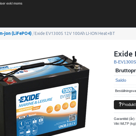
riser exkl moms
um-jon (LiFePO4)
/
Exide EV1300S 12V 100Ah LI-ION Heat+BT
Exide
B-EV1300
Bruttopr
Saldo
Beställningsva
Produkt
Garantitid (år)
Vikt WLTP (kg