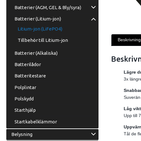
Batterier (AGM, GEL & Bly/syra)
Batterier (Litium-jon)
Litium-jon (LiFePO4)
Beskrivning
Tillbehör till Litium-jon
Batterier (Alkaliska)
Beskriv
Batterilådor
Lägre d
Batteritestare
3x längr
Polplintar
Snabbar
Suverän 
Polskydd
Låg vikt
Starthjälp
Upp till
Startkabelklämmor
Uppvärm
Tål de f
Belysning