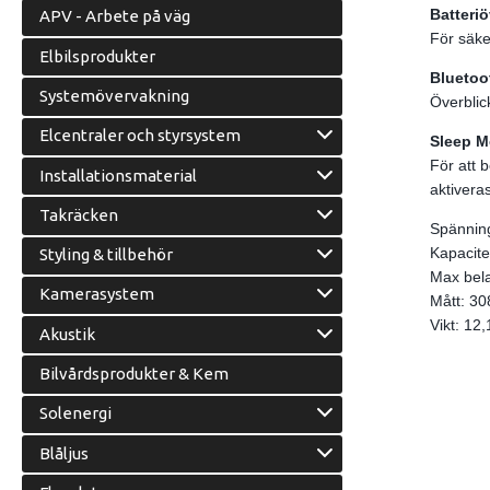
Batteri
APV - Arbete på väg
För säke
Elbilsprodukter
Bluetoo
Systemövervakning
Överblic
Elcentraler och styrsystem
Sleep M
För att b
Installationsmaterial
aktivera
Takräcken
Spännin
Kapacite
Styling & tillbehör
Max bela
Kamerasystem
Mått: 3
Vikt: 12
Akustik
Bilvårdsprodukter & Kem
Solenergi
Blåljus