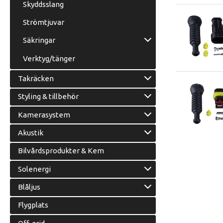
Skyddsslang
Strömtjuvar
Säkringar
Verktyg/tänger
Takräcken
Styling & tillbehör
Kamerasystem
Akustik
Bilvårdsprodukter & Kem
Solenergi
Blåljus
Flygplats