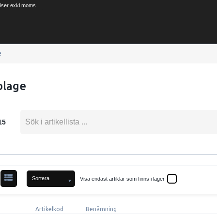
riser exkl moms
e
blage
15
Sortera
Visa endast artiklar som finns i lager
Artikelkod
Benämning