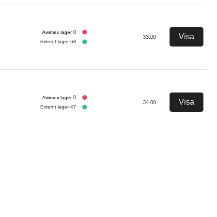
0
Visa
33.00
Externt lager 68
0
Visa
34.00
Externt lager 47