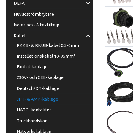
DEFA
Huvudströmbrytare
Isolerings- & textiltejp
Kabel
RKKB- & RKUB-kabel 0.5-6mm²
Installationskabel 10-95mm²
Färdigt kablage
230V- och CEE-kablage
Deutsch/DT-kablage
JPT- & AMP-kablage
NATO-kontakter
Truckhandskar
Nätverkskablage