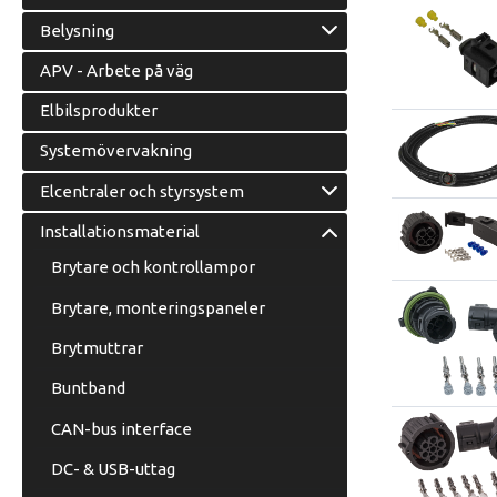
Belysning
APV - Arbete på väg
Elbilsprodukter
Systemövervakning
Elcentraler och styrsystem
Installationsmaterial
Brytare och kontrollampor
Brytare, monteringspaneler
Brytmuttrar
Buntband
CAN-bus interface
DC- & USB-uttag