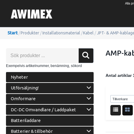
Alla p
Start
/
Produkter
/
Installationsmaterial
/
Kabel
/
JPT- & AMP-kablag
AMP-ka
Exempelvis artikelnummer, benämning, sökord
Antal artiklar
Nyheter
Utförsäljning!
Omformare
DC-DC Omvandlare / Laddpaket
Batteriladdare
Batterier & tillbehör