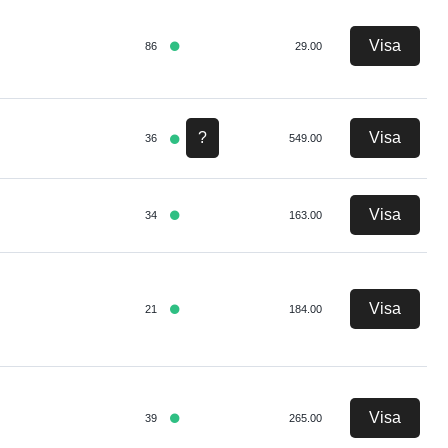
Visa
86
29.00
?
Visa
36
549.00
Visa
34
163.00
Visa
21
184.00
Visa
39
265.00