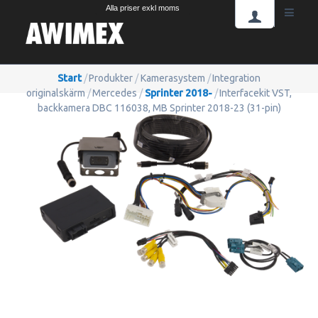
Alla priser exkl moms
Start
/
Produkter
/
Kamerasystem
/
Integration
originalskärm
/
Mercedes
/
Sprinter 2018-
/
Interfacekit VST,
backkamera DBC 116038, MB Sprinter 2018-23 (31-pin)