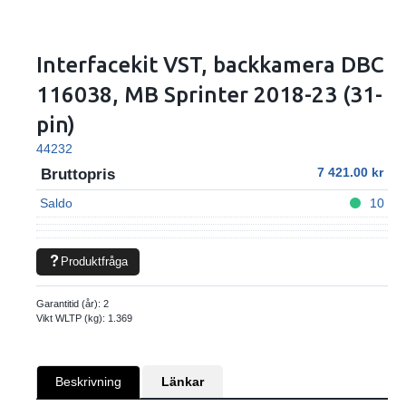
Interfacekit VST, backkamera DBC
116038, MB Sprinter 2018-23 (31-
pin)
44232
7 421.00
Bruttopris
Saldo
10
Produktfråga
Garantitid (år):
2
Vikt WLTP (kg):
1.369
Beskrivning
Länkar