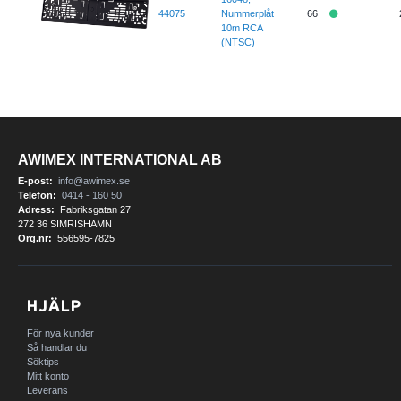
44075
Nummerplåt
66
10m RCA
(NTSC)
AWIMEX INTERNATIONAL AB
E-post:
info@awimex.se
Telefon:
0414 - 160 50
Adress:
Fabriksgatan 27
272 36 SIMRISHAMN
Org.nr:
556595-7825
HJÄLP
För nya kunder
Så handlar du
Söktips
Mitt konto
Leverans