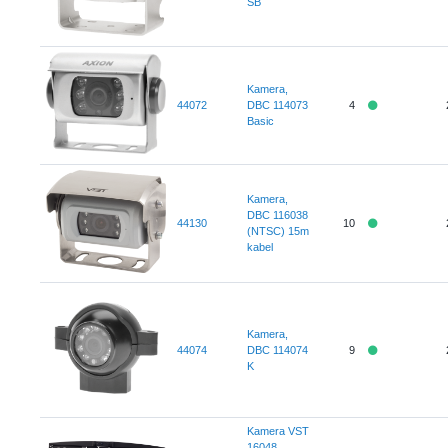
SB
Kamera,
44072
DBC 114073
4
Basic
Kamera,
DBC 116038
44130
10
(NTSC) 15m
kabel
Kamera,
44074
DBC 114074
9
K
Kamera VST
16048,