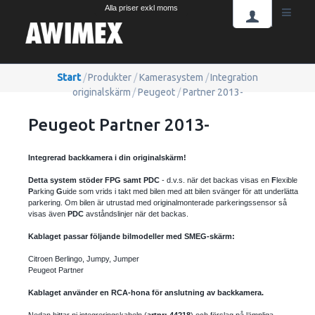
Alla priser exkl moms
Start
/
Produkter
/
Kamerasystem
/
Integration
originalskärm
/
Peugeot
/
Partner 2013-
Peugeot Partner 2013-
Integrerad backkamera i din originalskärm!
Detta system stöder FPG samt PDC
- d.v.s. när det backas visas en
F
lexible
P
arking
G
uide som vrids i takt med bilen med att bilen svänger för att underlätta
parkering. Om bilen är utrustad med originalmonterade parkeringssensor så
visas även
PDC
avståndslinjer när det backas.
Kablaget passar följande bilmodeller med SMEG-skärm:
Citroen Berlingo, Jumpy, Jumper
Peugeot Partner
Kablaget använder en RCA-hona för anslutning av backkamera.
Nedan hittar ni integreringskabeln (
artnr: 44218
) och förslag på lämpliga