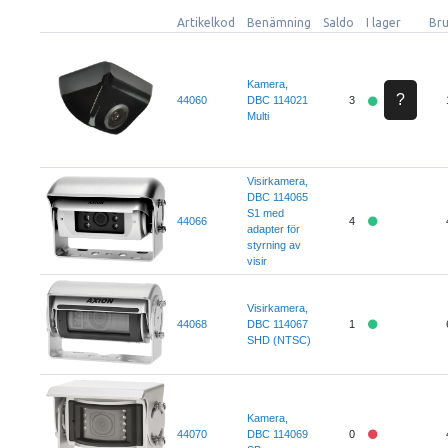
Artikelkod
Benämning
Saldo
I lager
Bru
Kamera,
?
44060
DBC 114021
3
Multi
Visirkamera,
DBC 114065
S1 med
44066
4
adapter för
styrning av
visir
Visirkamera,
44068
DBC 114067
1
SHD (NTSC)
Kamera,
44070
DBC 114069
0