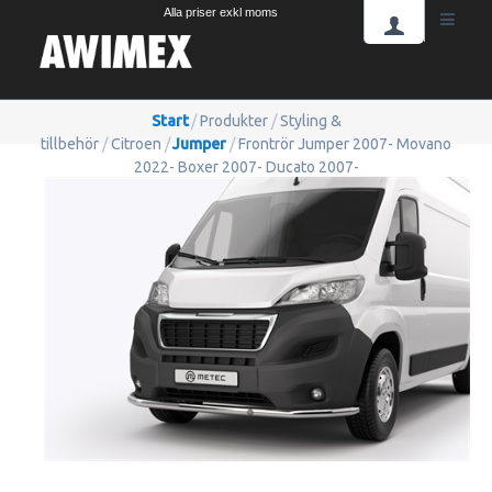
Alla priser exkl moms
Start
/
Produkter
/
Styling &
tillbehör
/
Citroen
/
Jumper
/
Frontrör Jumper 2007- Movano
2022- Boxer 2007- Ducato 2007-