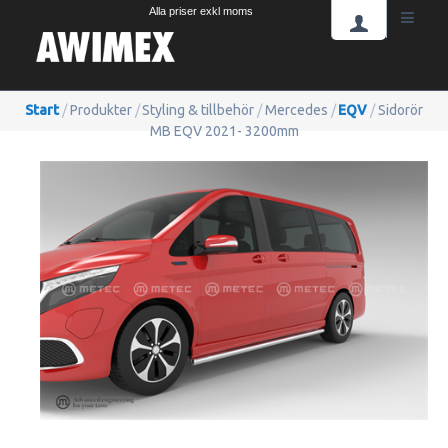
Alla priser exkl moms
Start
/
Produkter
/
Styling & tillbehör
/
Mercedes
/
EQV
/
Sidorör
MB EQV 2021- 3200mm