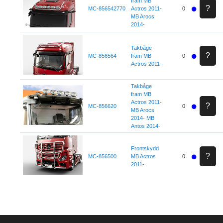
fram MB
?
MC-856542770
Actros 2011-
0
MB Arocs
2014-
Takbåge
?
MC-856564
fram MB
0
Actros 2011-
Takbåge
fram MB
Actros 2011-
?
MC-856620
0
MB Arocs
2014- MB
Antos 2014-
Frontskydd
?
MC-856500
MB Actros
0
2011-