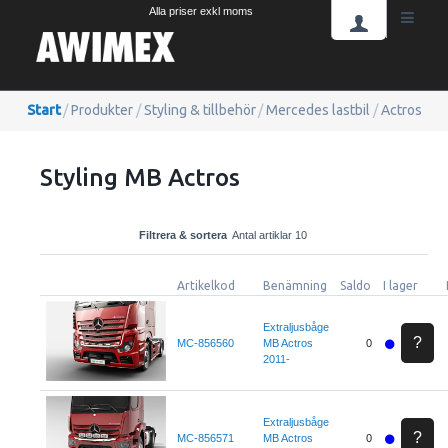
Alla priser exkl moms
Start
/
Produkter
/
Styling & tillbehör
/
Mercedes lastbil
/
Actros
Styling MB Actros
Filtrera & sortera
Antal artiklar 10
Artikelkod
Benämning
Saldo
I lager
Extraljusbåge
?
MC-856560
MB Actros
0
2011-
Extraljusbåge
?
MC-856571
MB Actros
0