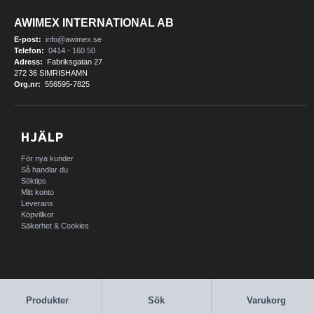
AWIMEX INTERNATIONAL AB
E-post:
info@awimex.se
Telefon:
0414 - 160 50
Adress:
Fabriksgatan 27
272 36 SIMRISHAMN
Org.nr:
556595-7825
HJÄLP
För nya kunder
Så handlar du
Söktips
Mitt konto
Leverans
Köpvillkor
Säkerhet & Cookies
Produkter
Sök
Varukorg