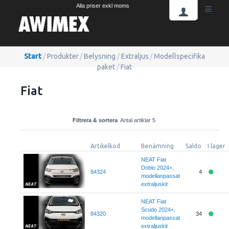
Alla priser exkl moms
Start
/
Produkter
/
Belysning
/
Extraljus
/
Modellspecifika
paket
/
Fiat
Fiat
Filtrera & sortera
Antal artiklar 5
Artikelkod
Benämning
Saldo
I lager
NEAT Fiat
Doblo 2024+,
84324
4
modellanpassat
extraljuskit
NEAT Fiat
Scudo 2024+,
84320
34
modellanpassat
extraljuskit