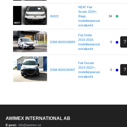
NEAT Fiat
Scudo 2024+,
84322
Rage,
34
modellanpassat
extraljuskit
Fiat Doblo
2015-2018,
?
DSM-8020100683
0
modellanpassat
extraljuskit
Fiat Ducato
2014-2022+,
?
DSM-8020100307
0
modellanpassat
extraljuskit
AWIMEX INTERNATIONAL AB
E-post:
info@awimex.se