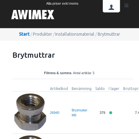
Alla priser exkl moms
Start
/
Produkter
/
Installationsmaterial
/
Brytmuttrar
Brytmuttrar
Filtrera & sortera
Antal artiklar 3
Artikelkod
Benämning
Saldo
I lager
Bruttopr
Brytmutter
26940
379
7.
M6