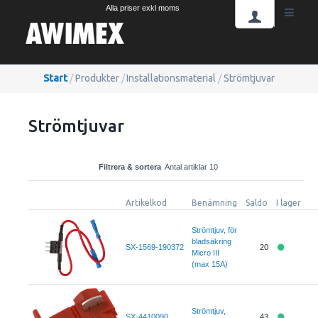
Alla priser exkl moms
Start
/
Produkter
/
Installationsmaterial
/
Strömtjuvar
Strömtjuvar
Filtrera & sortera
Antal artiklar 10
Artikelkod
Benämning
Saldo
I lager
Strömtjuv, för
bladsäkring
SX-1569-190372
20
Micro III
(max 15A)
Strömtjuv,
SX-4410090
43