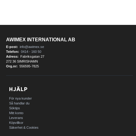
AWIMEX INTERNATIONAL AB
E-post:
info@awimex.se
Telefon:
0414 - 160 50
Adress:
Fabriksgatan 27
272 36 SIMRISHAMN
Org.nr:
556595-7825
HJÄLP
För nya kunder
Så handlar du
Söktips
Mitt konto
Leverans
Köpvillkor
Säkerhet & Cookies