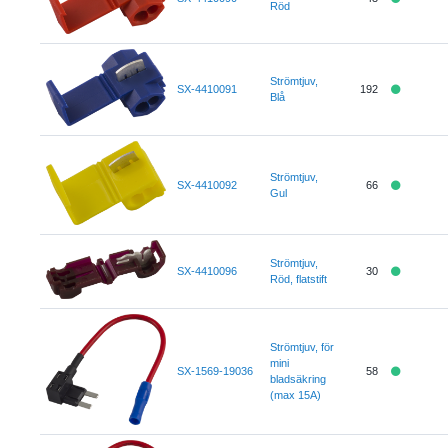
Röd
Strömtjuv,
SX-4410091
192
Blå
Strömtjuv,
SX-4410092
66
Gul
Strömtjuv,
SX-4410096
30
Röd, flatstift
Strömtjuv, för
mini
SX-1569-19036
58
bladsäkring
(max 15A)