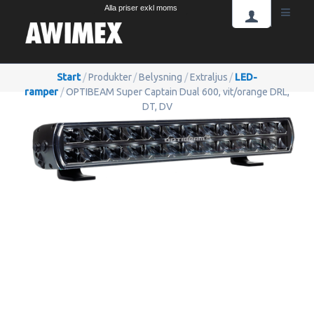
Alla priser exkl moms
Start
/
Produkter
/
Belysning
/
Extraljus
/
LED-
ramper
/
OPTIBEAM Super Captain Dual 600, vit/orange DRL,
DT, DV