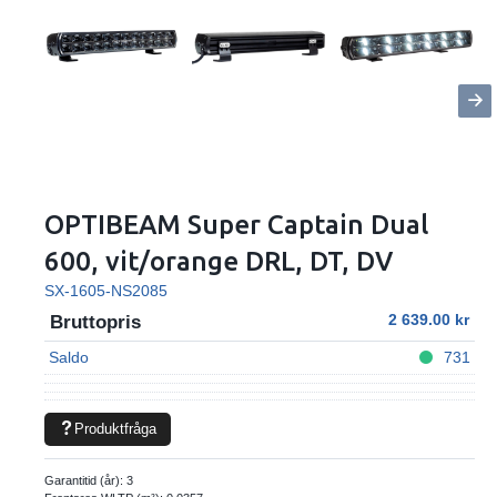
OPTIBEAM Super Captain Dual
600, vit/orange DRL, DT, DV
SX-1605-NS2085
2 639.00
Bruttopris
Saldo
731
Produktfråga
Garantitid (år):
3