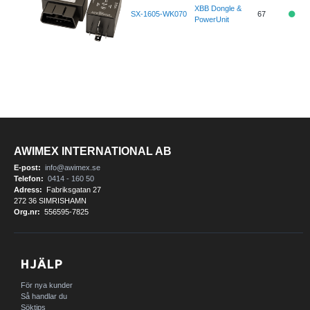
XBB Dongle &
SX-1605-WK070
67
PowerUnit
AWIMEX INTERNATIONAL AB
E-post:
info@awimex.se
Telefon:
0414 - 160 50
Adress:
Fabriksgatan 27
272 36 SIMRISHAMN
Org.nr:
556595-7825
HJÄLP
För nya kunder
Så handlar du
Söktips