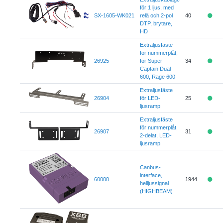
för 1 ljus, med
SX-1605-WK021
relä och 2-pol
40
DTP, brytare,
HD
Extraljusfäste
för nummerplåt,
26925
för Super
34
Captain Dual
600, Rage 600
Extraljusfäste
26904
för LED-
25
ljusramp
Extraljusfäste
för nummerplåt,
26907
31
2-delat, LED-
ljusramp
Canbus-
interface,
60000
1944
helljussignal
(HIGHBEAM)