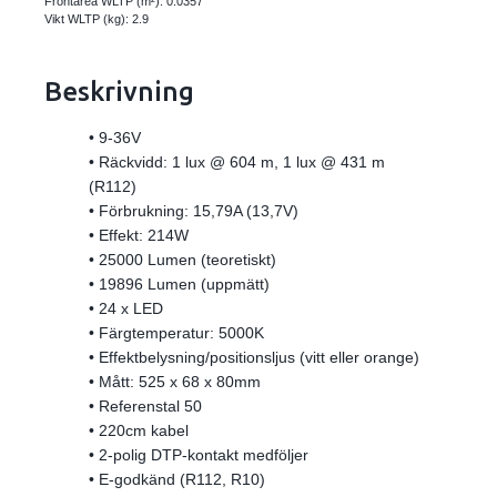
Frontarea WLTP (m²):
0.0357
Vikt WLTP (kg):
2.9
Beskrivning
• 9-36V
• Räckvidd: 1 lux @ 604 m, 1 lux @ 431 m
(R112)
• Förbrukning: 15,79A (13,7V)
• Effekt: 214W
• 25000 Lumen (teoretiskt)
• 19896 Lumen (uppmätt)
•
24 x LED
• Färgtemperatur: 5000K
• Effektbelysning/positionsljus (vitt eller orange)
• Mått: 525 x 68 x 80mm
• Referenstal 50
• 220cm kabel
• 2-polig DTP-kontakt medföljer
• E-godkänd
(R112, R10)