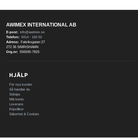
AWIMEX INTERNATIONAL AB
E-post:
info@awimex.se
Telefon:
0414 - 160 50
Adress:
Fabriksgatan 27
272 36 SIMRISHAMN
Org.nr:
556595-7825
HJÄLP
För nya kunder
Så handlar du
Söktips
Mitt konto
Leverans
Köpvillkor
Säkerhet & Cookies