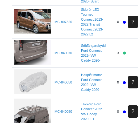
2020- Svart
Sidorör LED
Tourneo
Connect 2013-
?
MC-807326
0
2022 Transit
Connect 2013-
2022 L2
Stötfångarskydd
Ford Connect
MC-840070
3
2022- VW
Caddy 2020-
Hasplåt motor
Ford Connect
?
MC-840050
0
2022- VW
Caddy 2020-
Takkorg Ford
Connect 2022-
?
MC-840080
0
VW Caddy
2020- L1