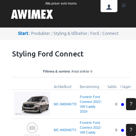
Alla priser exkl moms
Start
/
Produkter
/
Styling & tillbehör
/
Ford
/
Connect
Styling Ford Connect
Filtrera & sortera
Antal artiklar 6
Artikelkod
Benämning
Saldo
I lager
Frontrör Ford
Connect 2022-
?
MC-840046770
0
VW Caddy
2020-
Frontrör Ford
Connect 2022-
?
MC-840046771
0
VW Caddy