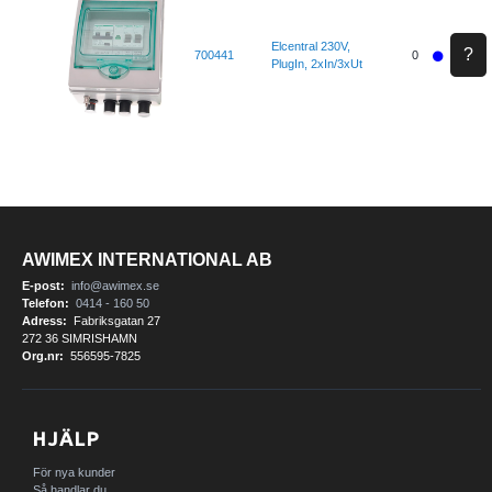
Elcentral 230V,
?
700441
0
PlugIn, 2xIn/3xUt
AWIMEX INTERNATIONAL AB
E-post:
info@awimex.se
Telefon:
0414 - 160 50
Adress:
Fabriksgatan 27
272 36 SIMRISHAMN
Org.nr:
556595-7825
HJÄLP
För nya kunder
Så handlar du