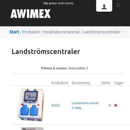
Alla priser exkl moms
Start
/
Produkter
/
Installationsmaterial
/
Landströmscentraler
Landströmscentraler
Filtrera & sortera
Antal artiklar 2
Artikelkod
Benämning
Saldo
I lager
Landströmscentral
62152
0
2 uttag