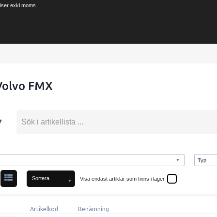
riser exkl moms
 Volvo FMX
7
Sortera
Visa endast artiklar som finns i lager
Artikelkod
Benämning