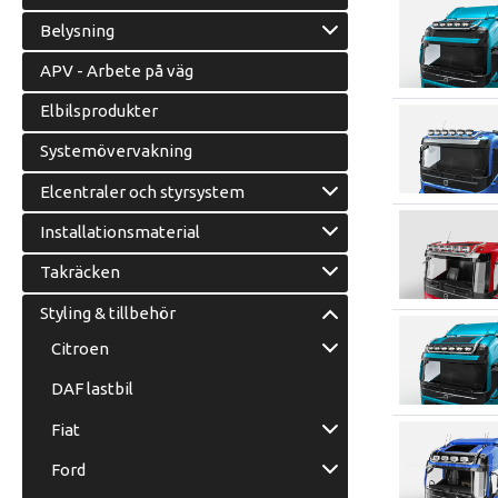
Belysning
APV - Arbete på väg
Elbilsprodukter
Systemövervakning
Elcentraler och styrsystem
Installationsmaterial
Takräcken
Styling & tillbehör
Citroen
DAF lastbil
Fiat
Ford