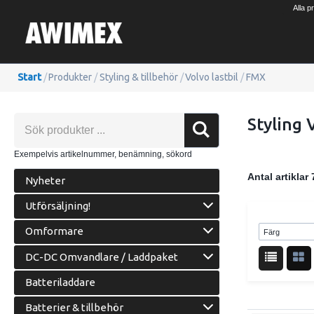
Alla p
Start
/
Produkter
/
Styling & tillbehör
/
Volvo lastbil
/
FMX
Styling
Exempelvis artikelnummer, benämning, sökord
Antal artiklar
Nyheter
Utförsäljning!
Omformare
DC-DC Omvandlare / Laddpaket
Batteriladdare
Batterier & tillbehör