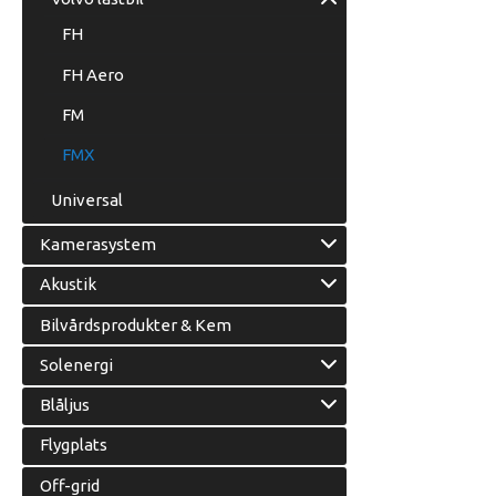
FH
FH Aero
FM
FMX
Universal
Kamerasystem
Akustik
Bilvårdsprodukter & Kem
Solenergi
Blåljus
Flygplats
Off-grid